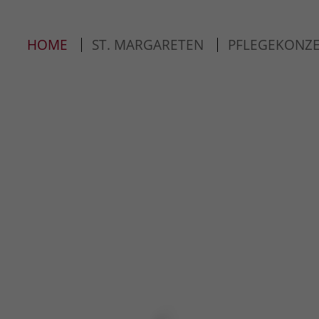
ort
Get in touch
HOME
ST. MARGARETEN
PFLEGEKONZ
psum dolor sit amet:
Cybersteel Inc.
376-293 City Road, Suite 600
San Francisco, CA 94102
4h
Have any questions?
/ 365days
+44 1234 567 890
Drop us a line
info@yourdomain.com
r support for our customers
ri 8:00am - 5:00pm
(GMT +1)