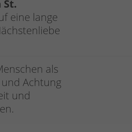
 St.
f eine lange
 Nächstenliebe
Menschen als
 und Achtung
eit und
en.