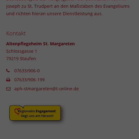
info@yourdomain.com
Joseph zu St. Trudpert an den Maßstäben des Evangeliums
und richten hieran unsere Dienstleistung aus.
About us
Lorem ipsum dolor sit amet, consectetuer adipiscing
Kontakt
elit.
Altenpflegeheim St. Margareten
Aenean commodo ligula eget dolor. Aenean massa.
Schlossgasse 1
Cum sociis natoque penatibus et magnis dis
79219 Staufen
parturient montes, nascetur ridiculus mus. Donec
quam felis, ultricies nec.
07633/906-0
07633/906-199
aph-stmargareten@t-online.de