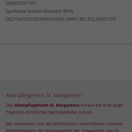
GENODE61STF
Sparkasse Staufen-Breisach IBAN
DE27680523280009029000 SWIFT-BIC SOLADES1STF
24h
/ 365days
We offer support for our customers
Mon - Fri 8:00am - 5:00pm
(GMT +1)
Get in touch
Cybersteel Inc.
376-293 City Road, Suite 600
San Francisco, CA 94102
Altenpflegeheim St. Margareten
Das
Altenpflegeheim St. Margareten
schaut auf eine lange
Have any questions?
Tradition christlicher Nächstenliebe zurück.
+44 1234 567 890
Wir orientieren uns als katholisches
Unternehmen
unseres
Drop us a line
Betriebsträgers der Kongregation der Schwestern vom hl.