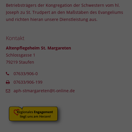
info@yourdomain.com
Betriebsträgers der Kongregation der Schwestern vom hl.
Joseph zu St. Trudpert an den Maßstäben des Evangeliums
About us
und richten hieran unsere Dienstleistung aus.
Lorem ipsum dolor sit amet, consectetuer adipiscing
elit.
Kontakt
Aenean commodo ligula eget dolor. Aenean massa.
Altenpflegeheim St. Margareten
Cum sociis natoque penatibus et magnis dis
Schlossgasse 1
parturient montes, nascetur ridiculus mus. Donec
79219 Staufen
quam felis, ultricies nec.
07633/906-0
07633/906-199
aph-stmargareten@t-online.de