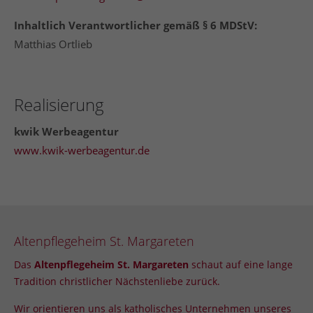
Inhaltlich Verantwortlicher gemäß § 6 MDStV:
Matthias Ortlieb
24h
/ 365days
Realisierung
We offer support for our customers
Mon - Fri 8:00am - 5:00pm
(GMT +1)
kwik Werbeagentur
www.kwik-werbeagentur.de
Get in touch
Cybersteel Inc.
376-293 City Road, Suite 600
San Francisco, CA 94102
Altenpflegeheim St. Margareten
Have any questions?
Das
Altenpflegeheim St. Margareten
schaut auf eine lange
+44 1234 567 890
Tradition christlicher Nächstenliebe zurück.
Drop us a line
Wir orientieren uns als katholisches
Unternehmen
unseres