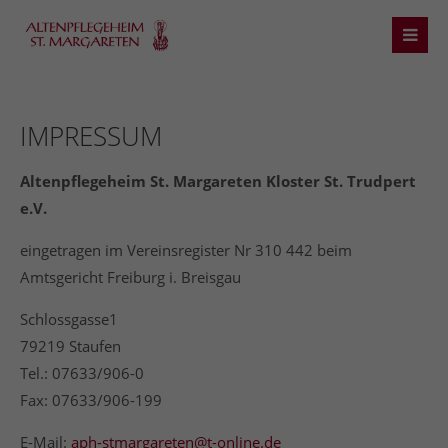
Login
Benutzername
IMPRESSUM
Altenpflegeheim St. Margareten
Kloster St. Trudpert
Passwort
e.V.
eingetragen im Vereinsregister Nr 310 442 beim
Amtsgericht Freiburg i. Breisgau
Anmelden
Schlossgasse1
79219 Staufen
Register
|
Lost your password?
Te
l.:
07633/906-0
Fax: 07633/906-199
Support
E-Mail:
aph-stmargareten@t-online.de
Lorem ipsum dolor sit amet: